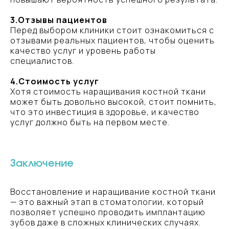
Телефон
3.Отзывы пациентов
Перед выбором клиники стоит ознакомиться с
+7 999 536-87-02
отзывами реальных пациентов, чтобы оценить
качество услуг и уровень работы
специалистов.
Почта
4.Стоимость услуг
vesnastom@bk.ru
Хотя стоимость наращивания костной ткани
может быть довольно высокой, стоит помнить,
что это инвестиция в здоровье, и качество
услуг должно быть на первом месте.
Адрес
СПб, Искровский пр. д. 32 к. 1 —
вход с улицы
Заключение
Приём
Восстановление и наращивание костной ткани
Ежедневно с 10:00 до 20:00
— это важный этап в стоматологии, который
позволяет успешно проводить имплантацию
зубов даже в сложных клинических случаях.