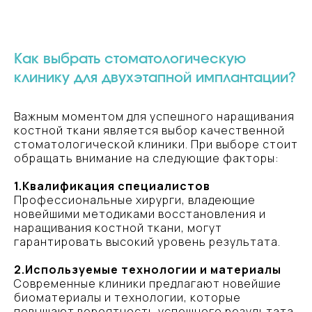
и получите индивидуальный план
лечения, который будет адаптирован
к вашим потребностям
Как выбрать стоматологическую
ЗАПИСАТЬСЯ
клинику для двухэтапной имплантации?
Весна
Стоматологическая клиника в Санкт‑Петербурге
Важным моментом для успешного наращивания
костной ткани является выбор качественной
стоматологической клиники. При выборе стоит
обращать внимание на следующие факторы:
1.Квалификация специалистов
Профессиональные хирурги, владеющие
новейшими методиками восстановления и
наращивания костной ткани, могут
гарантировать высокий уровень результата.
2.Используемые технологии и материалы
Современные клиники предлагают новейшие
биоматериалы и технологии, которые
повышают вероятность успешного результата.