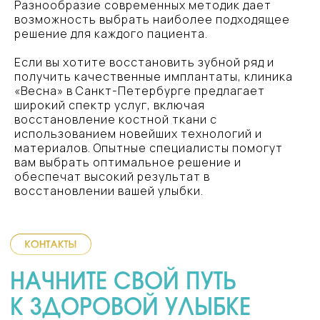
Разнообразие современных методик дает
возможность выбрать наиболее подходящее
решение для каждого пациента.
Если вы хотите восстановить зубной ряд и
Навигация
Оплата услуг любым удобным
получить качественные имплантаты, клиника
способом
УСЛУГИ
УСЛУГИ
«Весна» в Санкт-Петербурге предлагает
ЦЕНЫ
ЦЕНЫ
широкий спектр услуг, включая
восстановление костной ткани с
НАШИ ВРАЧИ
НАШИ ВРАЧИ
использованием новейших технологий и
АКЦИИ
АКЦИИ
материалов. Опытные специалисты помогут
НАШИ РАБОТЫ
НАШИ РАБОТЫ
вам выбрать оптимальное решение и
ОТЗЫВЫ
ОТЗЫВЫ
обеспечат высокий результат в
О КЛИНИКЕ
О КЛИНИКЕ
восстановлении вашей улыбки.
КОНТАКТЫ
КОНТАКТЫ
КАРТА САЙТА
КАРТА САЙТА
Ортодонтическая стоматология
Ортопедическая стоматология
БРЕКЕТЫ
БРЕКЕТЫ
ВИНИРЫ
ВИНИРЫ
ЭЛАЙНЕРЫ
ЭЛАЙНЕРЫ
ОРТОДОНТИЯ
ОРТОДОНТИЯ
Терапевтическая стоматология
Хирургическая стоматология
ЛЕЧЕНИЕ КАРИЕСА
ЛЕЧЕНИЕ КАРИЕСА
ИМПЛАНТАЦИЯ
ИМПЛАНТАЦИЯ
ЛЕЧЕНИЕ ПУЛЬПИТА
ЛЕЧЕНИЕ ПУЛЬПИТА
УДАЛЕНИЕ
УДАЛЕНИЕ