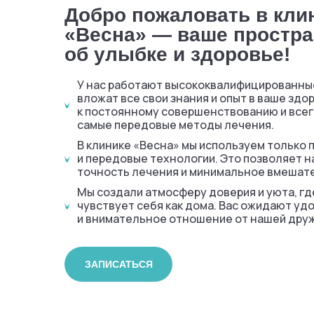
Добро пожаловать в кли
«Весна» — ваше простра
об улыбке и здоровье!
У нас работают высококвалифицированны
вложат все свои знания и опыт в ваше здо
к постоянному совершенствованию и всег
самые передовые методы лечения.
В клинике «Весна» мы используем только
и передовые технологии. Это позволяет 
точность лечения и минимальное вмешат
Мы создали атмосферу доверия и уюта, г
чувствует себя как дома. Вас ожидают уд
и внимательное отношение от нашей дру
ЗАПИСАТЬСЯ