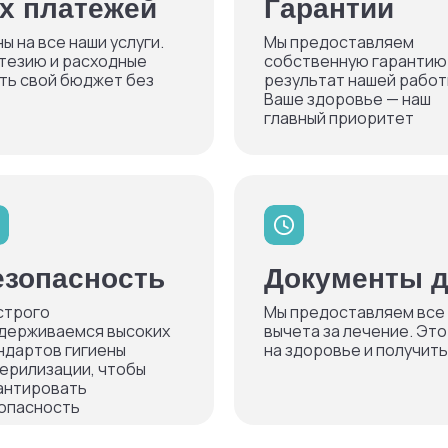
х платежей
Гарантии
 на все наши услуги.
Мы предоставляем
тезию и расходные
собственную гарантию
ть свой бюджет без
результат нашей работ
Ваше здоровье — наш
главный приоритет
езопасность
Документы д
строго
Мы предоставляем все
держиваемся высоких
вычета за лечение. Это
ндартов гигиены
на здоровье и получит
терилизации, чтобы
антировать
опасность