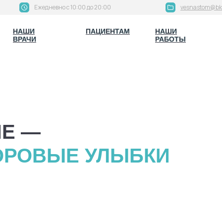
Ежедневно с 10:00 до 20:00
vesnastom@bk
НАШИ
НАШИ
ПАЦИЕНТАМ
ПАЦИЕНТАМ
НАШИ
НАШИ
ВРАЧИ
ВРАЧИ
РАБОТЫ
РАБОТЫ
Е —
ОРОВЫЕ УЛЫБКИ