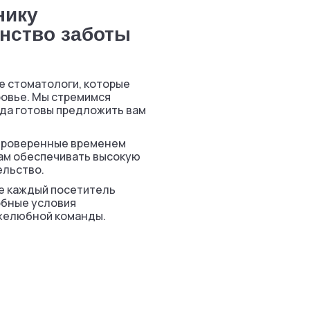
нику
нство заботы
е стоматологи, которые
ровье. Мы стремимся
да готовы предложить вам
 проверенные временем
нам обеспечивать высокую
ельство.
де каждый посетитель
обные условия
желюбной команды.