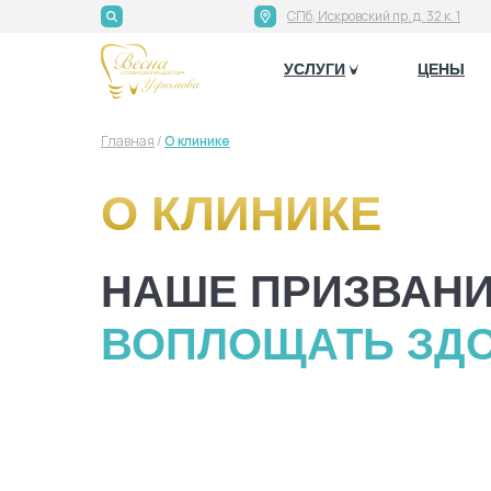
СПб, Искровский пр. д. 32 к. 1
УСЛУГИ
УСЛУГИ
ЦЕНЫ
ЦЕНЫ
Главная
/
О клинике
О КЛИНИКЕ
НАШЕ ПРИЗВАНИ
ВОПЛОЩАТЬ ЗД