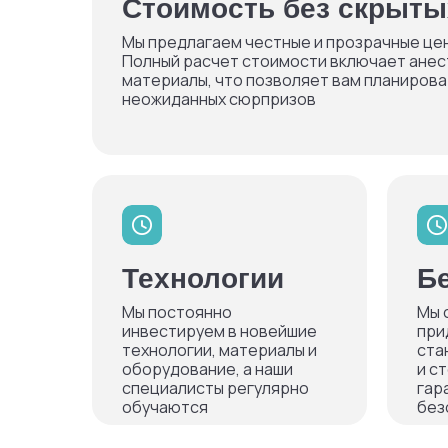
Стоимость без скрыты
Мы предлагаем честные и прозрачные цены
Полный расчет стоимости включает анес
материалы, что позволяет вам планирова
неожиданных сюрпризов
Технологии
Б
Мы постоянно
Мы 
инвестируем в новейшие
при
технологии, материалы и
ста
оборудование, а наши
и с
специалисты регулярно
гар
обучаются
без