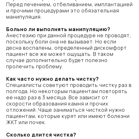
Перед лечением, отбеливанием, имплантацией
и прочими процедурами это обязательная
ЗАПИСАТЬСЯ
манипуляция.
Больно ли выполнять манипуляцию?
Весна
Анестезию при данной процедуре не проводят,
Стоматологическая клиника в Санкт‑Петербурге
поскольку боли она не вызывает. Но если
десна воспалены, определенный дискомфорт
пациент все же может ощущать. В таком
случае дополнительно будет полезно
пролечить проблему.
Как часто нужно делать чистку?
Специалисты советуют проводить чистку раз в
полгода. Но некоторым пациентам повторять
ее надо раз в 3 месяца. Все зависит от
скорости образования камня и прочих
отложений. Чаще заниматься чисткой нужно
пациентам, которые курят или имеют болезни
ЖКТ или почек.
Сколько длится чистка?
Телефон