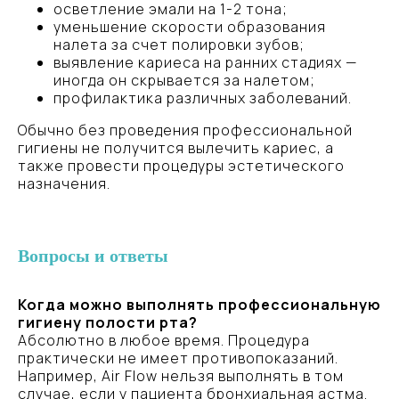
осветление эмали на 1-2 тона;
уменьшение скорости образования
налета за счет полировки зубов;
выявление кариеса на ранних стадиях —
иногда он скрывается за налетом;
профилактика различных заболеваний.
Обычно без проведения профессиональной
гигиены не получится вылечить кариес, а
также провести процедуры эстетического
назначения.
Вопросы и ответы
НАЧНИТЕ СВОЙ ПУТЬ
К ЗДОРОВОЙ УЛЫБКЕ
Когда можно выполнять профессиональную
гигиену полости рта?
Абсолютно в любое время. Процедура
Запишитесь на консультацию,
практически не имеет противопоказаний.
и получите индивидуальный план
Например, Air Flow нельзя выполнять в том
лечения, который будет адаптирован
случае, если у пациента бронхиальная астма.
к вашим потребностям