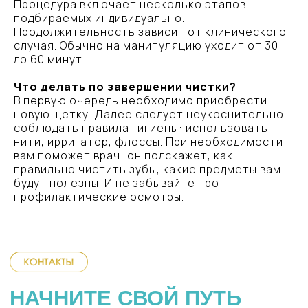
Процедура включает несколько этапов,
подбираемых индивидуально.
+7 999 536-87-02
Продолжительность зависит от клинического
случая. Обычно на манипуляцию уходит от 30
до 60 минут.
Почта
Что делать по завершении чистки?
vesnastom@bk.ru
В первую очередь необходимо приобрести
новую щетку. Далее следует неукоснительно
соблюдать правила гигиены: использовать
нити, ирригатор, флоссы. При необходимости
Адрес
вам поможет врач: он подскажет, как
правильно чистить зубы, какие предметы вам
СПб, Искровский пр. д. 32 к. 1 —
вход с улицы
будут полезны. И не забывайте про
профилактические осмотры.
Приём
Ежедневно с 10:00 до 20:00