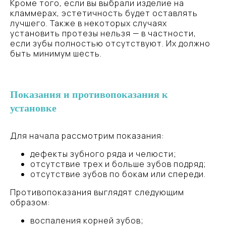
Кроме того, если вы выбрали изделие на
кламмерах, эстетичность будет оставлять
лучшего. Также в некоторых случаях
установить протезы нельзя — в частности,
если зубы полностью отсутствуют. Их должно
быть минимум шесть.
Показания и противопоказания к
установке
НАЧНИТЕ СВОЙ ПУТЬ
Для начала рассмотрим показания:
К ЗДОРОВОЙ УЛЫБКЕ
дефекты зубного ряда и челюсти;
отсутствие трех и больше зубов подряд;
Запишитесь на консультацию,
отсутствие зубов по бокам или спереди.
и получите индивидуальный план
лечения, который будет адаптирован
Противопоказания выглядят следующим
к вашим потребностям
образом:
воспаления корней зубов;
ЗАПИСАТЬСЯ