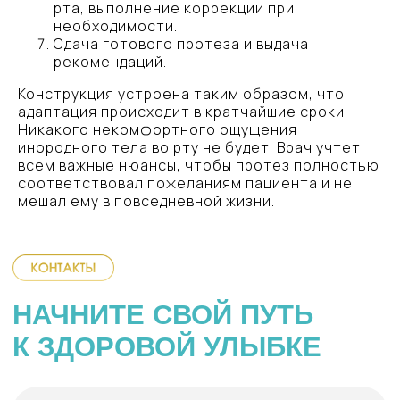
рта, выполнение коррекции при
необходимости.
Сдача готового протеза и выдача
Почта
рекомендаций.
vesnastom@bk.ru
Конструкция устроена таким образом, что
адаптация происходит в кратчайшие сроки.
Никакого некомфортного ощущения
Адрес
инородного тела во рту не будет. Врач учтет
всем важные нюансы, чтобы протез полностью
СПб, Искровский пр. д. 32 к. 1 —
соответствовал пожеланиям пациента и не
вход с улицы
мешал ему в повседневной жизни.
Приём
Ежедневно с 10:00 до 20:00